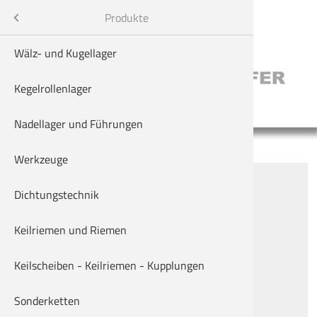
Menü
Produkte
Wälz- und Kugellager
Kegelrollenlager
Nadellager und Führungen
Werkzeuge
Alles rund um's Kleben!
Dichtungstechnik
Keilriemen und Riemen
Was Loctite verspricht, das hält!
ehmen
Keilscheiben - Keilriemen - Kupplungen
Kleben
en
Sonderketten
Dichten