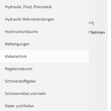
Fügen
Hydraulik, Fluid, Pneumatik
Sichern
Vergiessen
Hydraulik-Rohrverbindungen
Dosiertechnik für die automatisierte Fertigung
Hochruckschläuche
Fragen zu Kleber und Anwendungsmöglichkeiten? Nehmen
Sie jetzt Kontakt auf!
Befestigungen
Klebetechnik
Regelarmaturen
Schmierstoffgeber
Schmiermittel und mehr
Räder und Rollen