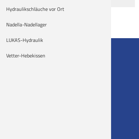
Hydraulikschläuche vor Ort
Nadella-Nadellager
LUKAS-Hydraulik
HAAS u. KELLHOFER
Vetter-Hebekissen
Industriehandel GmbH
Grubwaldstr. 7
78224 Singen
Telefon 0049 (0) 77 31 / 92 46-0
Telefax 0049 (0) 77 31 / 92 46-46
E-Mail
info@haasundkellhofer.de
Öffnungszeiten: Mo.-Fr. 7:30 - 16:00
Anfahrt